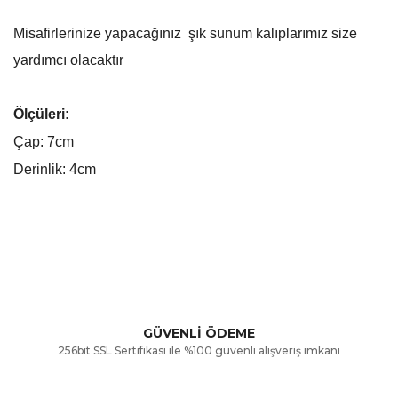
Misafirlerinize yapacağınız şık sunum kalıplarımız size
yardımcı olacaktır
Ölçüleri:
Çap: 7cm
Derinlik: 4cm
Bu ürünün fiyat bilgisi, resim, ürün açıklamalarında ve diğer
konularda yetersiz gördüğünüz noktaları öneri formunu
Bu ürüne ilk yorumu siz yapın!
kullanarak tarafımıza iletebilirsiniz.
Görüş ve önerileriniz için teşekkür ederiz.
Yorum Yaz
GÜVENLİ ÖDEME
256bit SSL Sertifikası ile %100 güvenli alışveriş imkanı
Ürün resmi kalitesiz, bozuk veya görüntülenemiyor.
Ürün açıklamasında eksik bilgiler bulunuyor.