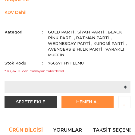
KDV Dahil
Kategori
GOLD PARTI
,
SIYAH PARTI
,
BLACK
PINK PARTI
,
BATMAN PARTI
,
WEDNESDAY PARTI
,
KUROMI PARTI
,
AVENGERS & HULK PARTI
,
VARAKLI
MUFFIN
Stok Kodu
76657THYTLLMU
* 10,94 TL den başlayan taksitlerle!
SEPETE EKLE
HEMEN AL
ÜRÜN BILGISI
YORUMLAR
TAKSIT SEÇENEK