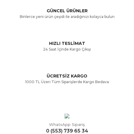
GÜNCEL ÜRÜNLER
Ürün bilgilerinde hatalar bulunuyor.
Binlerce yeni ürün çeşidi ile aradığınızı kolayca bulun
Ürün fiyatı diğer sitelerden daha pahalı.
Bu ürüne benzer farklı alternatifler olmalı.
HIZLI TESLİMAT
24 Saat İçinde Kargo Çıkışı
ÜCRETSİZ KARGO
Gönder
1000 TL Üzeri Tüm Siparişlerde Kargo Bedava
WhatsApp Sipariş
0 (553) 739 65 34