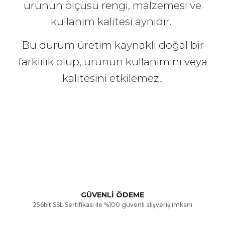
ürünün ölçüsü rengi, malzemesi ve
kullanım kalitesi aynıdır.
Bu durum üretim kaynaklı doğal bir
farklılık olup, ürünün kullanımını veya
kalitesini etkilemez.
.
Bu ürünün fiyat bilgisi, resim, ürün açıklamalarında ve diğer
konularda yetersiz gördüğünüz noktaları öneri formunu
Bu ürüne ilk yorumu siz yapın!
kullanarak tarafımıza iletebilirsiniz.
Görüş ve önerileriniz için teşekkür ederiz.
Yorum Yaz
GÜVENLİ ÖDEME
256bit SSL Sertifikası ile %100 güvenli alışveriş imkanı
Ürün resmi kalitesiz, bozuk veya görüntülenemiyor.