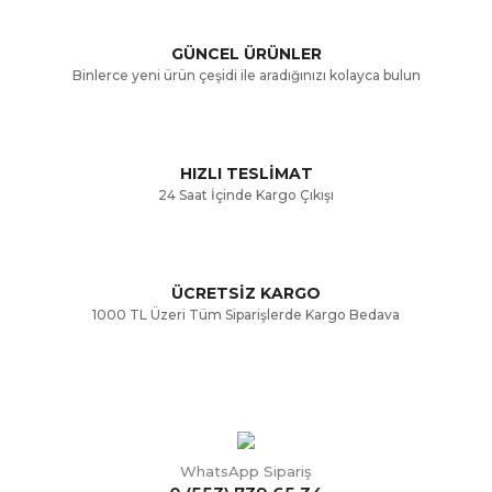
Ürün açıklamasında eksik bilgiler bulunuyor.
GÜNCEL ÜRÜNLER
Ürün bilgilerinde hatalar bulunuyor.
Binlerce yeni ürün çeşidi ile aradığınızı kolayca bulun
Ürün fiyatı diğer sitelerden daha pahalı.
Bu ürüne benzer farklı alternatifler olmalı.
HIZLI TESLİMAT
24 Saat İçinde Kargo Çıkışı
ÜCRETSİZ KARGO
Gönder
1000 TL Üzeri Tüm Siparişlerde Kargo Bedava
WhatsApp Sipariş