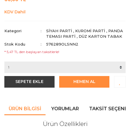
KDV Dahil
Kategori
SIYAH PARTI
,
KUROMI PARTI
,
PANDA
TEMASI PARTI
,
DÜZ KARTON TABAK
Stok Kodu
576289OLSNN2
* 5,47 TL den başlayan taksitlerle!
SEPETE EKLE
HEMEN AL
ÜRÜN BILGISI
YORUMLAR
TAKSIT SEÇENEK
Ürün Özellikleri