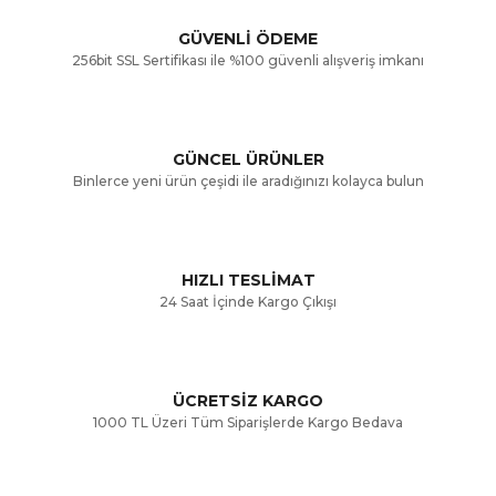
Görüş ve önerileriniz için teşekkür ederiz.
Yorum Yaz
GÜVENLİ ÖDEME
256bit SSL Sertifikası ile %100 güvenli alışveriş imkanı
Ürün resmi kalitesiz, bozuk veya görüntülenemiyor.
Ürün açıklamasında eksik bilgiler bulunuyor.
GÜNCEL ÜRÜNLER
Ürün bilgilerinde hatalar bulunuyor.
Binlerce yeni ürün çeşidi ile aradığınızı kolayca bulun
Ürün fiyatı diğer sitelerden daha pahalı.
Bu ürüne benzer farklı alternatifler olmalı.
HIZLI TESLİMAT
24 Saat İçinde Kargo Çıkışı
ÜCRETSİZ KARGO
Gönder
1000 TL Üzeri Tüm Siparişlerde Kargo Bedava