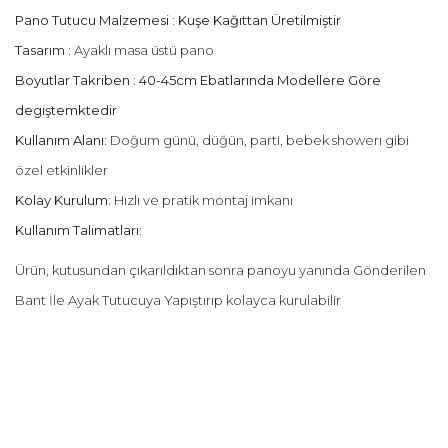
Pano Tutucu Malzemesi : Kuşe Kağıttan Üretilmiştir
Tasarım :
Ayaklı masa üstü pano
Boyutlar Takriben : 40-45cm Ebatlarında Modellere Göre
degiştemktedir
Kullanım Alanı:
Doğum günü, düğün, parti, bebek showerı gibi
özel etkinlikler
Kolay Kurulum:
Hızlı ve pratik montaj imkanı
Kullanım Talimatları:
Ürün, kutusundan çıkarıldıktan sonra panoyu yanında Gönderilen
Bant İle Ayak Tutucuya Yapıştırıp kolayca kurulabilir
Bu ürünün fiyat bilgisi, resim, ürün açıklamalarında ve diğer
konularda yetersiz gördüğünüz noktaları öneri formunu
Bu ürüne ilk yorumu siz yapın!
kullanarak tarafımıza iletebilirsiniz.