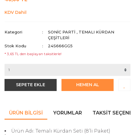
KDV Dahil
Kategori
SONIC PARTI
,
TEMALI KÜRDAN
ÇEŞITLERI
Stok Kodu
24S666GG5
* 3,65 TL den başlayan taksitlerle!
SEPETE EKLE
HEMEN AL
ÜRÜN BILGISI
YORUMLAR
TAKSIT SEÇENEK
Ürün Adı: Temalı Kürdan Seti (8’li Paket)