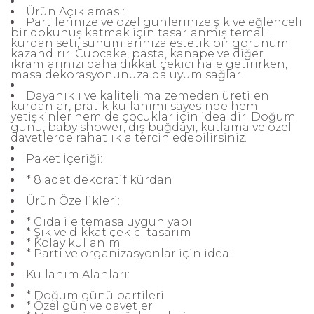
Ürün Açıklaması:
Partilerinize ve özel günlerinize şık ve eğlenceli
bir dokunuş katmak için tasarlanmış temalı
kürdan seti, sunumlarınıza estetik bir görünüm
kazandırır. Cupcake, pasta, kanape ve diğer
ikramlarınızı daha dikkat çekici hale getirirken,
masa dekorasyonunuza da uyum sağlar.
Dayanıklı ve kaliteli malzemeden üretilen
kürdanlar, pratik kullanımı sayesinde hem
yetişkinler hem de çocuklar için idealdir. Doğum
günü, baby shower, diş buğdayı, kutlama ve özel
davetlerde rahatlıkla tercih edebilirsiniz.
Paket İçeriği:
* 8 adet dekoratif kürdan
Ürün Özellikleri:
* Gıda ile temasa uygun yapı
* Şık ve dikkat çekici tasarım
* Kolay kullanım
* Parti ve organizasyonlar için ideal
Kullanım Alanları:
* Doğum günü partileri
* Özel gün ve davetler