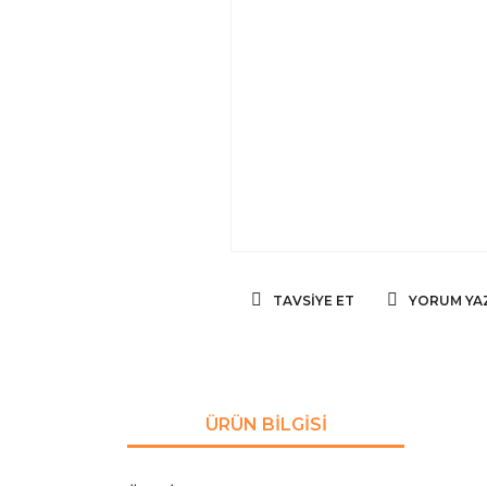
TAVSIYE ET
YORUM YA
ÜRÜN BILGISI