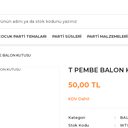
üm Alışverişlerde Geçerli 1000 TL Ve Üzeri Kargo Beda
ÇOCUK PARTİ TEMALARI
PARTİ SÜSLERİ
PARTİ MALZEMELERİ
E BALON KUTUSU
T PEMBE BALON
50,00 TL
KDV Dahil
Kategori
BAL
Stok Kodu
WT