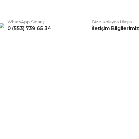
WhatsApp Sipariş
Bize Kolayca Ulaşın
0 (553) 739 65 34
İletişim Bilgilerimiz
Gönder
ERİŞ
BİZİ TAKİP EDİN
li Satış Sözleşmesi
Facebook
ve Teslimat
Twitter
k ve Güvenlik
İnstagram
 Şartları
YouTube
 Değişim Şartları