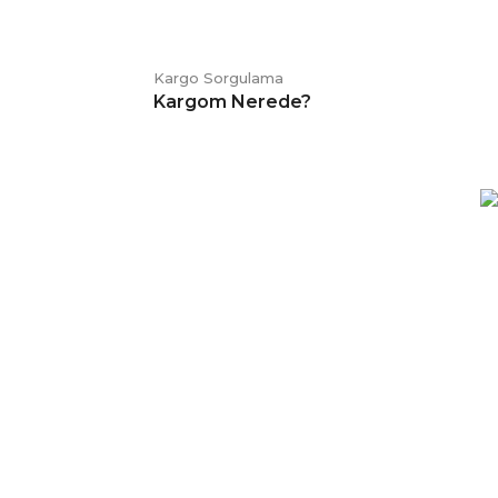
Kargo Sorgulama
Kargom Nerede?
E-BÜLTEN
Kampanya ve duyurularımızdan
haberdar olmak için kaydolabilirsiniz.