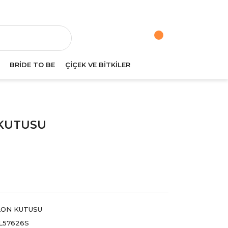
va
BRİDE TO BE
ÇİÇEK VE BİTKİLER
 KUTUSU
ON KUTUSU
L57626S