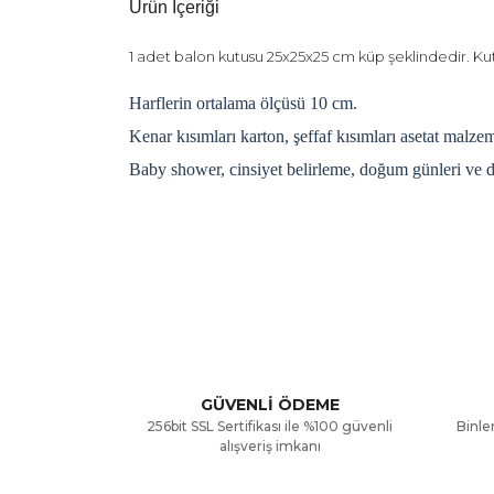
Ürün İçeriği
1 adet balon kutusu 25x25x25 cm küp şeklindedir. Kut
Harflerin ortalama ölçüsü 10 cm.
Kenar kısımları karton, şeffaf kısımları asetat malzem
Baby shower, cinsiyet belirleme, doğum günleri ve di
Bu ürünün fiyat bilgisi, resim, ürün açıklamalarınd
Görüş ve önerileriniz için teşekkür ederiz.
Ürün resmi kalitesiz, bozuk veya görüntülenemiyor
Ürün açıklamasında eksik bilgiler bulunuyor.
GÜVENLİ ÖDEME
256bit SSL Sertifikası ile %100 güvenli
Binler
Ürün bilgilerinde hatalar bulunuyor.
alışveriş imkanı
Ürün fiyatı diğer sitelerden daha pahalı.