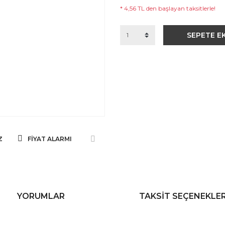
* 4,56 TL den başlayan taksitlerle!
SEPETE E
Z
FIYAT ALARMI
YORUMLAR
TAKSIT SEÇENEKLER