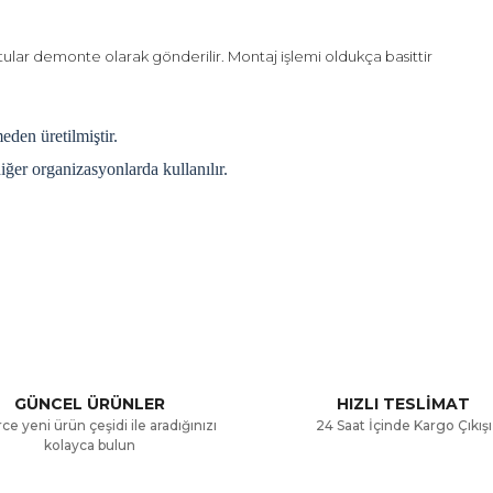
ular demonte olarak gönderilir. Montaj işlemi oldukça basittir
eden üretilmiştir.
ğer organizasyonlarda kullanılır.
a ve diğer konularda yetersiz gördüğünüz noktaları öneri formunu kullana
Bu ürüne ilk yorumu siz yapın!
.
Yorum Yaz
GÜNCEL ÜRÜNLER
HIZLI TESLİMAT
ce yeni ürün çeşidi ile aradığınızı
24 Saat İçinde Kargo Çıkışı
kolayca bulun