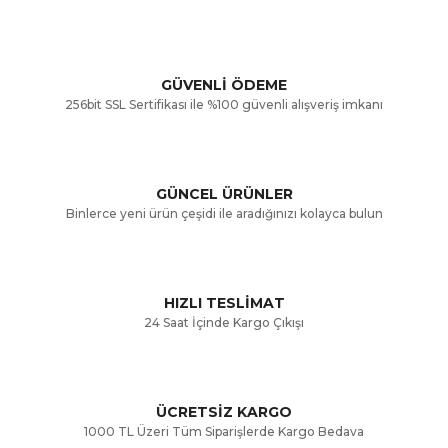
kullanarak tarafımıza iletebilirsiniz.
Görüş ve önerileriniz için teşekkür ederiz.
Yorum Yaz
GÜVENLİ ÖDEME
256bit SSL Sertifikası ile %100 güvenli alışveriş imkanı
Ürün resmi kalitesiz, bozuk veya görüntülenemiyor.
Ürün açıklamasında eksik bilgiler bulunuyor.
GÜNCEL ÜRÜNLER
Ürün bilgilerinde hatalar bulunuyor.
Binlerce yeni ürün çeşidi ile aradığınızı kolayca bulun
Ürün fiyatı diğer sitelerden daha pahalı.
Bu ürüne benzer farklı alternatifler olmalı.
HIZLI TESLİMAT
24 Saat İçinde Kargo Çıkışı
ÜCRETSİZ KARGO
Gönder
1000 TL Üzeri Tüm Siparişlerde Kargo Bedava