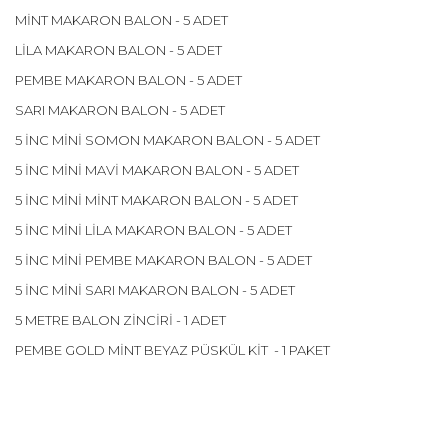
MİNT MAKARON BALON - 5 ADET
LİLA MAKARON BALON - 5 ADET
PEMBE MAKARON BALON - 5 ADET
SARI MAKARON BALON - 5 ADET
5 İNC MİNİ SOMON MAKARON BALON - 5 ADET
5 İNC MİNİ MAVİ MAKARON BALON - 5 ADET
5 İNC MİNİ MİNT MAKARON BALON - 5 ADET
5 İNC MİNİ LİLA MAKARON BALON - 5 ADET
5 İNC MİNİ PEMBE MAKARON BALON - 5 ADET
5 İNC MİNİ SARI MAKARON BALON - 5 ADET
5 METRE BALON ZİNCİRİ - 1 ADET
PEMBE GOLD MİNT BEYAZ PÜSKÜL KİT - 1 PAKET
Bu ürünün fiyat bilgisi, resim, ürün açıklamalarında ve diğer
konularda yetersiz gördüğünüz noktaları öneri formunu
Bu ürüne ilk yorumu siz yapın!