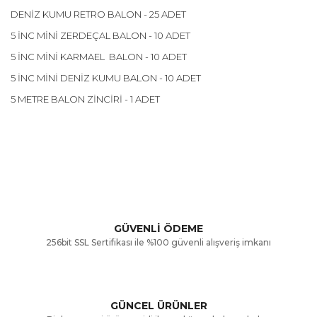
DENİZ KUMU RETRO BALON - 25 ADET
5 İNC MİNİ ZERDEÇAL BALON - 10 ADET
5 İNC MİNİ KARMAEL BALON - 10 ADET
5 İNC MİNİ DENİZ KUMU BALON - 10 ADET
5 METRE BALON ZİNCİRİ - 1 ADET
Bu ürünün fiyat bilgisi, resim, ürün açıklamalarında ve diğer
konularda yetersiz gördüğünüz noktaları öneri formunu
Bu ürüne ilk yorumu siz yapın!
kullanarak tarafımıza iletebilirsiniz.
Görüş ve önerileriniz için teşekkür ederiz.
Yorum Yaz
GÜVENLİ ÖDEME
256bit SSL Sertifikası ile %100 güvenli alışveriş imkanı
Ürün resmi kalitesiz, bozuk veya görüntülenemiyor.
Ürün açıklamasında eksik bilgiler bulunuyor.
GÜNCEL ÜRÜNLER
Ürün bilgilerinde hatalar bulunuyor.