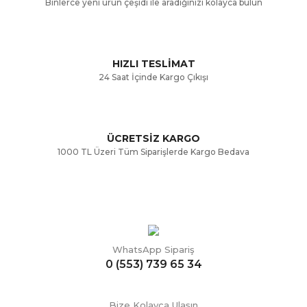
Binlerce yeni ürün çeşidi ile aradığınızı kolayca bulun
Ürün fiyatı diğer sitelerden daha pahalı.
Bu ürüne benzer farklı alternatifler olmalı.
HIZLI TESLİMAT
24 Saat İçinde Kargo Çıkışı
ÜCRETSİZ KARGO
Gönder
1000 TL Üzeri Tüm Siparişlerde Kargo Bedava
WhatsApp Sipariş
0 (553) 739 65 34
Bize Kolayca Ulaşın