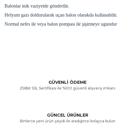
Balonlar inik vaziyetde gönderilir.
Helyum gazı doldurularak uçan balon olarakda kullanabilir.
Normal nefes ile veya balon pompası ile şişirmeye ugundur
Bu ürünün fiyat bilgisi, resim, ürün açıklamalarında ve diğer
konularda yetersiz gördüğünüz noktaları öneri formunu
Bu ürüne ilk yorumu siz yapın!
kullanarak tarafımıza iletebilirsiniz.
Görüş ve önerileriniz için teşekkür ederiz.
Yorum Yaz
GÜVENLİ ÖDEME
256bit SSL Sertifikası ile %100 güvenli alışveriş imkanı
Ürün resmi kalitesiz, bozuk veya görüntülenemiyor.
Ürün açıklamasında eksik bilgiler bulunuyor.
GÜNCEL ÜRÜNLER
Ürün bilgilerinde hatalar bulunuyor.
Binlerce yeni ürün çeşidi ile aradığınızı kolayca bulun
Ürün fiyatı diğer sitelerden daha pahalı.