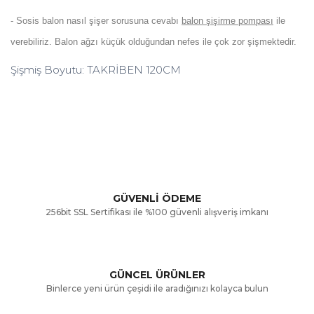
- Sosis balon nasıl şişer sorusuna cevabı
balon şişirme pompası
ile
verebiliriz. Balon ağzı küçük olduğundan nefes ile çok zor şişmektedir.
Şişmiş Boyutu: TAKRİBEN 120CM
Bu ürünün fiyat bilgisi, resim, ürün açıklamalarında ve diğer
konularda yetersiz gördüğünüz noktaları öneri formunu
Bu ürüne ilk yorumu siz yapın!
kullanarak tarafımıza iletebilirsiniz.
Görüş ve önerileriniz için teşekkür ederiz.
Yorum Yaz
GÜVENLİ ÖDEME
256bit SSL Sertifikası ile %100 güvenli alışveriş imkanı
Ürün resmi kalitesiz, bozuk veya görüntülenemiyor.
Ürün açıklamasında eksik bilgiler bulunuyor.
GÜNCEL ÜRÜNLER
Ürün bilgilerinde hatalar bulunuyor.
Binlerce yeni ürün çeşidi ile aradığınızı kolayca bulun
Ürün fiyatı diğer sitelerden daha pahalı.