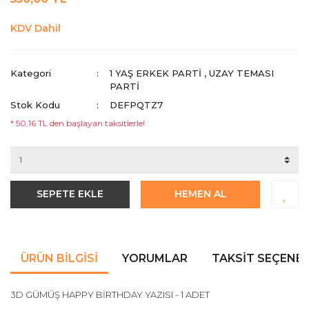
KDV Dahil
Kategori
1 YAŞ ERKEK PARTI
,
UZAY TEMASI
PARTI
Stok Kodu
DEFPQTZ7
* 50,16 TL den başlayan taksitlerle!
SEPETE EKLE
HEMEN AL
ÜRÜN BILGISI
YORUMLAR
TAKSIT SEÇENEK
3D GÜMÜŞ HAPPY BİRTHDAY YAZISI - 1 ADET