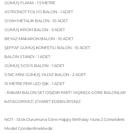
GÜMÜŞ FLAMA - 1.5 METRE
ASTRONOT FOLYO BALON - 1 ADET
SİYAH METALİK BALON - 10 ADET
GÜMÜŞ KROM BALON - 5 ADET
BEYAZ MAKARON BALON - 10 ADET
ŞEFFAF GÜMÜŞ KONFETİLİ BALON - 10 ADET
BALON STANDI - 1 ADET
GÜMÜŞ SOSİS BALON - 1 ADET
5 İNC MİNİ GÜMÜŞ YILDIZ BALON - 2 ADET
10 METRE PERİ LED IŞIK - 1 ADET
- RAKAM BALON SET DIŞIDIR PARTİ YAŞINIZA GÖRE BALONLAR
KATAGORİMİZİ ZİYARET EDEBİLİRİSNİZ
NOT - Stok Durumuna Göre Happy Birthday Yazısı 2.Görseldeki
Model Gönderilmektedir.