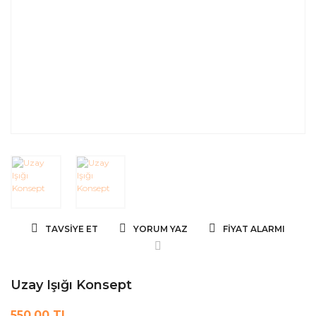
TAVSIYE ET
YORUM YAZ
FIYAT ALARMI
Uzay Işığı Konsept
550,00 TL