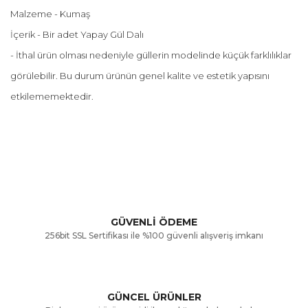
Malzeme - Kumaş
İçerik - Bir adet Yapay Gül Dalı
- İthal ürün olması nedeniyle güllerin modelinde küçük farklılıklar
görülebilir. Bu durum ürünün genel kalite ve estetik yapısını
etkilememektedir.
Bu ürünün fiyat bilgisi, resim, ürün açıklamalarında ve diğer
konularda yetersiz gördüğünüz noktaları öneri formunu
Bu ürüne ilk yorumu siz yapın!
kullanarak tarafımıza iletebilirsiniz.
Görüş ve önerileriniz için teşekkür ederiz.
Yorum Yaz
GÜVENLİ ÖDEME
256bit SSL Sertifikası ile %100 güvenli alışveriş imkanı
Ürün resmi kalitesiz, bozuk veya görüntülenemiyor.
Ürün açıklamasında eksik bilgiler bulunuyor.
GÜNCEL ÜRÜNLER
Ürün bilgilerinde hatalar bulunuyor.