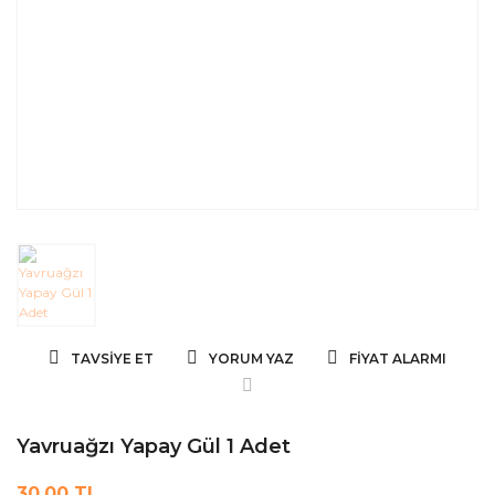
TAVSIYE ET
YORUM YAZ
FIYAT ALARMI
Yavruağzı Yapay Gül 1 Adet
30,00 TL