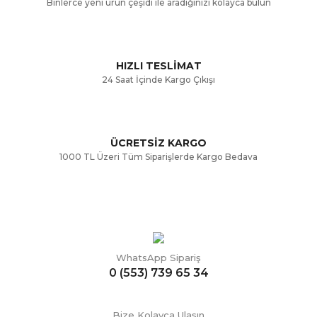
Binlerce yeni ürün çeşidi ile aradığınızı kolayca bulun
Ürün fiyatı diğer sitelerden daha pahalı.
Bu ürüne benzer farklı alternatifler olmalı.
HIZLI TESLİMAT
24 Saat İçinde Kargo Çıkışı
ÜCRETSİZ KARGO
Gönder
1000 TL Üzeri Tüm Siparişlerde Kargo Bedava
WhatsApp Sipariş
0 (553) 739 65 34
Bize Kolayca Ulaşın