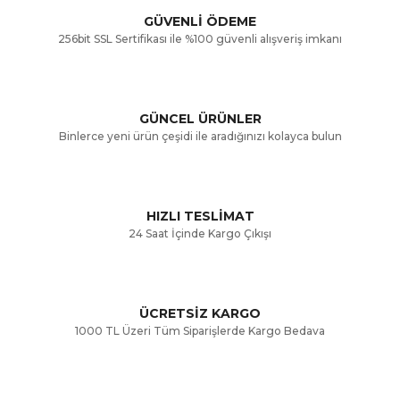
GÜVENLİ ÖDEME
256bit SSL Sertifikası ile %100 güvenli alışveriş imkanı
Ürün resmi kalitesiz, bozuk veya görüntülenemiyor.
Ürün açıklamasında eksik bilgiler bulunuyor.
GÜNCEL ÜRÜNLER
Ürün bilgilerinde hatalar bulunuyor.
Binlerce yeni ürün çeşidi ile aradığınızı kolayca bulun
Ürün fiyatı diğer sitelerden daha pahalı.
Bu ürüne benzer farklı alternatifler olmalı.
HIZLI TESLİMAT
24 Saat İçinde Kargo Çıkışı
ÜCRETSİZ KARGO
Gönder
1000 TL Üzeri Tüm Siparişlerde Kargo Bedava