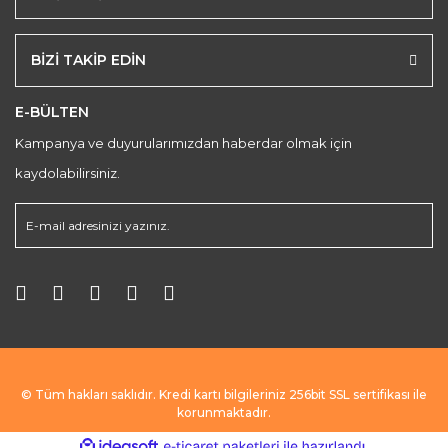
BİZİ TAKİP EDİN
E-BÜLTEN
Kampanya ve duyurularımızdan haberdar olmak için
kaydolabilirsiniz.
© Tüm hakları saklıdır. Kredi kartı bilgileriniz 256bit SSL sertifikası ile
korunmaktadır.
ile
ideasoft
e-