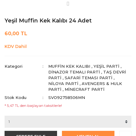
Yeşil Muffin Kek Kalıbı 24 Adet
60,00 TL
KDV Dahil
Kategori
MUFFIN KEK KALIBI
,
YEŞIL PARTI
,
DINAZOR TEMALI PARTI
,
TAŞ DEVRI
PARTI
,
SAFARI TEMASI PARTI
,
NILOYA PARTI
,
AVENGERS & HULK
PARTI
,
MINECRAFT PARTI
Stok Kodu
SVO92758506MN
* 5,47 TL den başlayan taksitlerle!