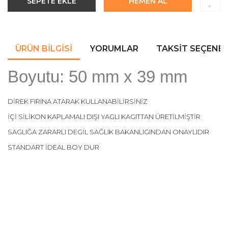
SEPETE EKLE
HEMEN AL
ÜRÜN BILGISI
YORUMLAR
TAKSIT SEÇENEK
Boyutu: 50 mm x 39 mm
DİREK FIRINA ATARAK KULLANABİLİRSİNİZ
İÇİ SİLİKON KAPLAMALI DIŞI YAGLI KAGITTAN ÜRETİLMİŞTİR
SAGLIĞA ZARARLI DEGİL SAĞLIK BAKANLIGINDAN ONAYLIDIR
STANDART İDEAL BOY DUR
Bu ürünün fiyat bilgisi, resim, ürün açıklamalarında ve diğer
konularda yetersiz gördüğünüz noktaları öneri formunu
Bu ürüne ilk yorumu siz yapın!
kullanarak tarafımıza iletebilirsiniz.
Görüş ve önerileriniz için teşekkür ederiz.
Yorum Yaz