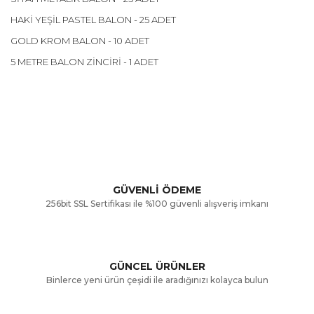
HAKİ YEŞİL PASTEL BALON - 25 ADET
GOLD KROM BALON - 10 ADET
5 METRE BALON ZİNCİRİ - 1 ADET
Bu ürünün fiyat bilgisi, resim, ürün açıklamalarında ve diğer
konularda yetersiz gördüğünüz noktaları öneri formunu
Bu ürüne ilk yorumu siz yapın!
kullanarak tarafımıza iletebilirsiniz.
Görüş ve önerileriniz için teşekkür ederiz.
Yorum Yaz
GÜVENLİ ÖDEME
256bit SSL Sertifikası ile %100 güvenli alışveriş imkanı
Ürün resmi kalitesiz, bozuk veya görüntülenemiyor.
Ürün açıklamasında eksik bilgiler bulunuyor.
GÜNCEL ÜRÜNLER
Ürün bilgilerinde hatalar bulunuyor.
Binlerce yeni ürün çeşidi ile aradığınızı kolayca bulun
Ürün fiyatı diğer sitelerden daha pahalı.