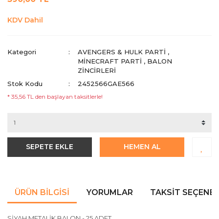
KDV Dahil
Kategori
AVENGERS & HULK PARTI
,
MINECRAFT PARTI
,
BALON
ZİNCİRLERİ
Stok Kodu
2452566GAE566
* 35,56 TL den başlayan taksitlerle!
SEPETE EKLE
HEMEN AL
ÜRÜN BILGISI
YORUMLAR
TAKSIT SEÇENEK
SİYAH METALİK BALON - 25 ADET