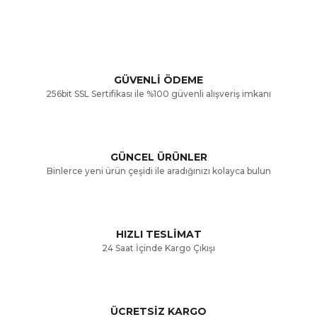
konularda yetersiz gördüğünüz noktaları öneri formunu
Bu ürüne ilk yorumu siz yapın!
kullanarak tarafımıza iletebilirsiniz.
Görüş ve önerileriniz için teşekkür ederiz.
Yorum Yaz
GÜVENLİ ÖDEME
256bit SSL Sertifikası ile %100 güvenli alışveriş imkanı
Ürün resmi kalitesiz, bozuk veya görüntülenemiyor.
Ürün açıklamasında eksik bilgiler bulunuyor.
GÜNCEL ÜRÜNLER
Ürün bilgilerinde hatalar bulunuyor.
Binlerce yeni ürün çeşidi ile aradığınızı kolayca bulun
Ürün fiyatı diğer sitelerden daha pahalı.
Bu ürüne benzer farklı alternatifler olmalı.
HIZLI TESLİMAT
24 Saat İçinde Kargo Çıkışı
ÜCRETSİZ KARGO
Gönder