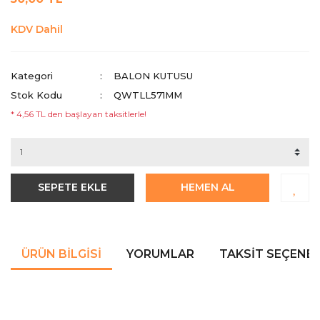
KDV Dahil
Kategori
BALON KUTUSU
Stok Kodu
QWTLL571MM
* 4,56 TL den başlayan taksitlerle!
SEPETE EKLE
HEMEN AL
ÜRÜN BILGISI
YORUMLAR
TAKSIT SEÇENEK
Bu ürünün fiyat bilgisi, resim, ürün açıklamalarında ve diğer